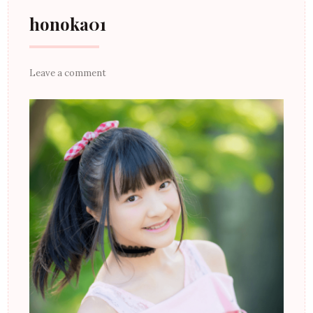
郡山市のモデル事務
honoka01
所
Leave a comment