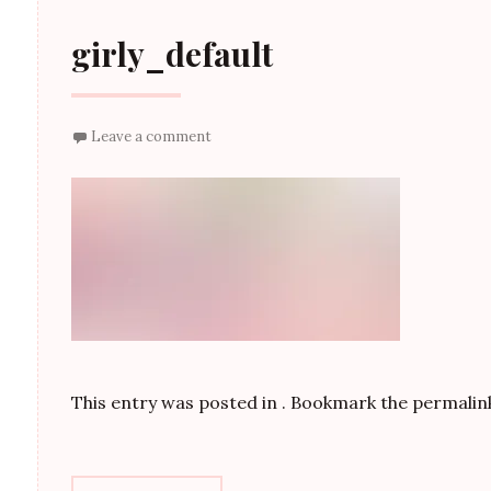
girly_default
Leave a comment
This entry was posted in . Bookmark the
permalin
Post