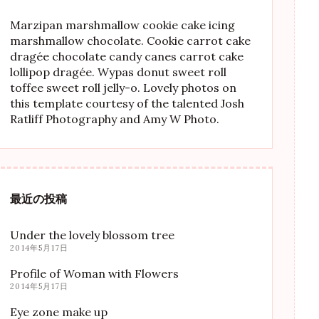
Marzipan marshmallow cookie cake icing
marshmallow chocolate. Cookie carrot cake
dragée chocolate candy canes carrot cake
lollipop dragée. Wypas donut sweet roll
toffee sweet roll jelly-o. Lovely photos on
this template courtesy of the talented Josh
Ratliff Photography and Amy W Photo.
最近の投稿
Under the lovely blossom tree
2014年5月17日
Profile of Woman with Flowers
2014年5月17日
Eye zone make up