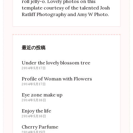
roll jelly-o. Lovely photos on this
template courtesy of the talented Josh
Ratliff Photography and Amy W Photo.
最近の投稿
Under the lovely blossom tree
2014年5月17日
Profile of Woman with Flowers
2014年5月17日
Eye zone make up
2014年5月16日
Enjoy the life
2014年5月16日
Cherry Parfume
2014年5月15日