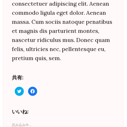
consectetuer adipiscing elit. Aenean
commodo ligula eget dolor. Aenean
massa. Cum sociis natoque penatibus
et magnis dis parturient montes,
nascetur ridiculus mus. Donec quam
felis, ultricies nec, pellentesque eu,
pretium quis, sem.
共有:
ク
F
リ
a
ッ
c
ク
e
し
b
て
o
いいね:
T
o
w
k
i
で
t
共
t
有
読み込み中…