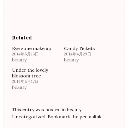
e
す
r
る
で
に
共
は
有
ク
(
リ
新
ッ
し
ク
い
し
ウ
て
ィ
く
Related
ン
だ
ド
さ
ウ
い
Eye zone make up
Candy Tickets
で
(
開
新
2014年5月16日
2014年4月29日
き
し
ま
い
beauty
beauty
す
ウ
)
ィ
ン
Under the lovely
ド
blossom tree
ウ
で
2014年5月17日
開
き
beauty
ま
す
)
This entry was posted in
beauty
,
Uncategorized
. Bookmark the
permalink
.